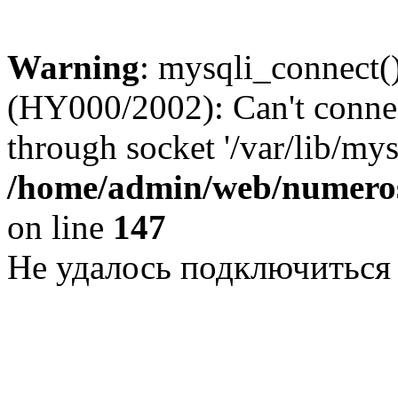
Warning
: mysqli_connect()
(HY000/2002): Can't conne
through socket '/var/lib/my
/home/admin/web/numeros
on line
147
Не удалось подключиться