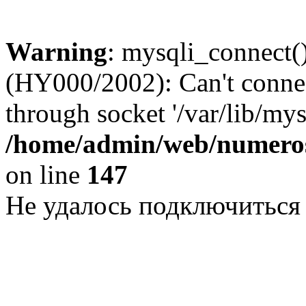
Warning
: mysqli_connect()
(HY000/2002): Can't conne
through socket '/var/lib/my
/home/admin/web/numeros
on line
147
Не удалось подключиться