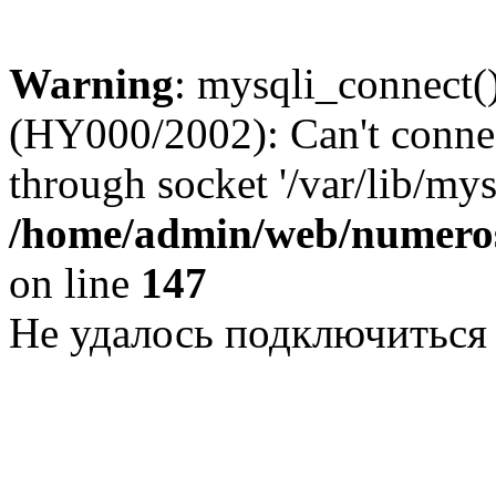
Warning
: mysqli_connect()
(HY000/2002): Can't conne
through socket '/var/lib/my
/home/admin/web/numeros
on line
147
Не удалось подключиться