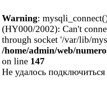
Warning
: mysqli_connect()
(HY000/2002): Can't conne
through socket '/var/lib/my
/home/admin/web/numeros
on line
147
Не удалось подключиться