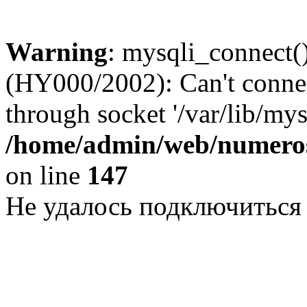
Warning
: mysqli_connect()
(HY000/2002): Can't conne
through socket '/var/lib/my
/home/admin/web/numeros
on line
147
Не удалось подключиться