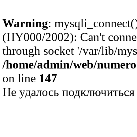
Warning
: mysqli_connect()
(HY000/2002): Can't conne
through socket '/var/lib/my
/home/admin/web/numeros
on line
147
Не удалось подключиться