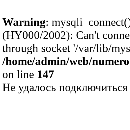
Warning
: mysqli_connect()
(HY000/2002): Can't conne
through socket '/var/lib/my
/home/admin/web/numeros
on line
147
Не удалось подключиться