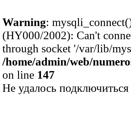
Warning
: mysqli_connect()
(HY000/2002): Can't conne
through socket '/var/lib/my
/home/admin/web/numeros
on line
147
Не удалось подключиться