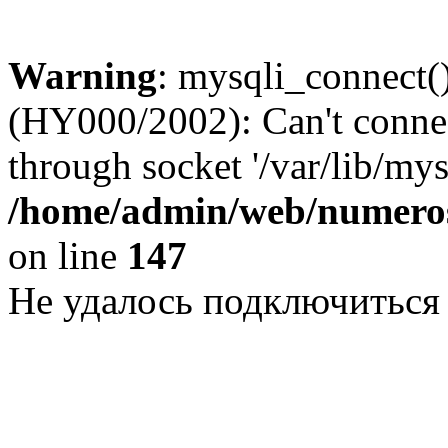
Warning
: mysqli_connect()
(HY000/2002): Can't conne
through socket '/var/lib/my
/home/admin/web/numeros
on line
147
Не удалось подключиться