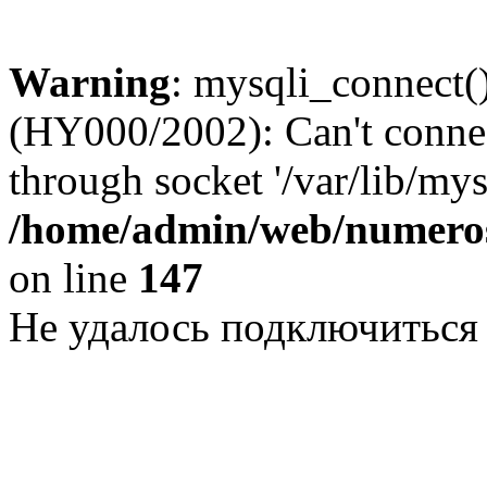
Warning
: mysqli_connect()
(HY000/2002): Can't conne
through socket '/var/lib/my
/home/admin/web/numeros
on line
147
Не удалось подключиться