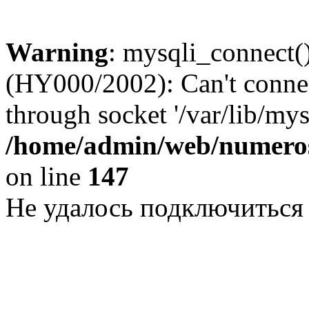
Warning
: mysqli_connect()
(HY000/2002): Can't conne
through socket '/var/lib/my
/home/admin/web/numeros
on line
147
Не удалось подключиться