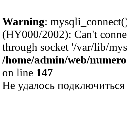
Warning
: mysqli_connect()
(HY000/2002): Can't conne
through socket '/var/lib/my
/home/admin/web/numeros
on line
147
Не удалось подключиться