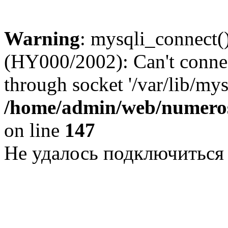
Warning
: mysqli_connect()
(HY000/2002): Can't conne
through socket '/var/lib/my
/home/admin/web/numeros
on line
147
Не удалось подключиться