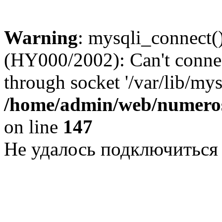
Warning
: mysqli_connect()
(HY000/2002): Can't conne
through socket '/var/lib/my
/home/admin/web/numeros
on line
147
Не удалось подключиться