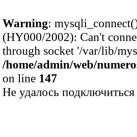
Warning
: mysqli_connect()
(HY000/2002): Can't conne
through socket '/var/lib/my
/home/admin/web/numeros
on line
147
Не удалось подключиться