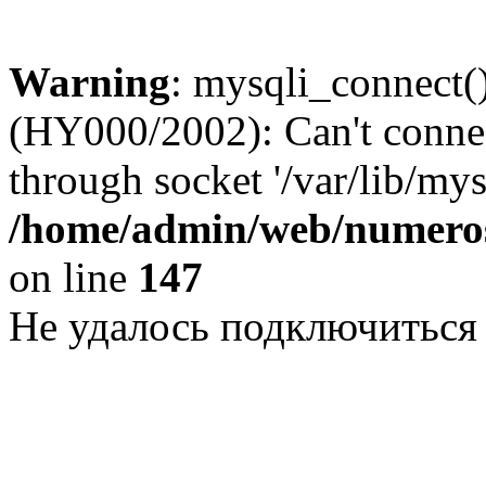
Warning
: mysqli_connect()
(HY000/2002): Can't conne
through socket '/var/lib/my
/home/admin/web/numeros
on line
147
Не удалось подключиться