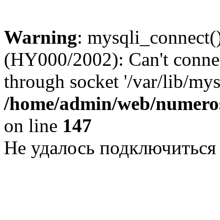
Warning
: mysqli_connect()
(HY000/2002): Can't conne
through socket '/var/lib/my
/home/admin/web/numeros
on line
147
Не удалось подключиться