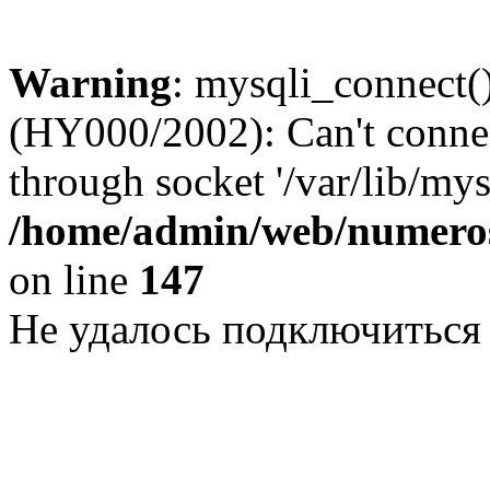
Warning
: mysqli_connect()
(HY000/2002): Can't conne
through socket '/var/lib/my
/home/admin/web/numeros
on line
147
Не удалось подключиться