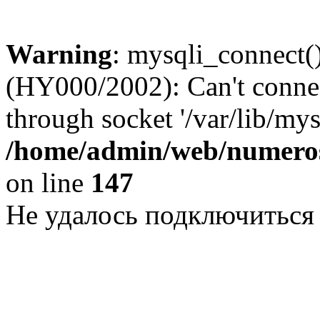
Warning
: mysqli_connect()
(HY000/2002): Can't conne
through socket '/var/lib/my
/home/admin/web/numeros
on line
147
Не удалось подключиться