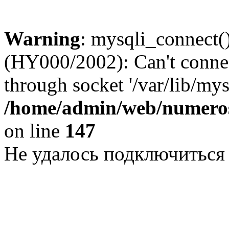
Warning
: mysqli_connect()
(HY000/2002): Can't conne
through socket '/var/lib/my
/home/admin/web/numeros
on line
147
Не удалось подключиться