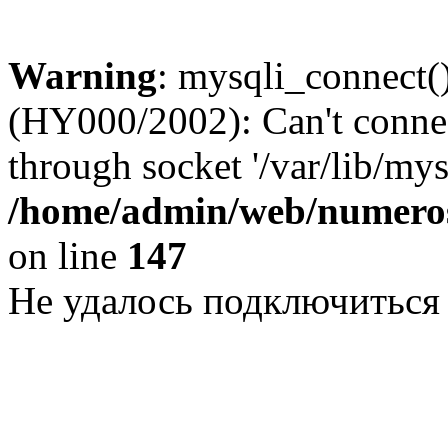
Warning
: mysqli_connect()
(HY000/2002): Can't conne
through socket '/var/lib/my
/home/admin/web/numeros
on line
147
Не удалось подключиться