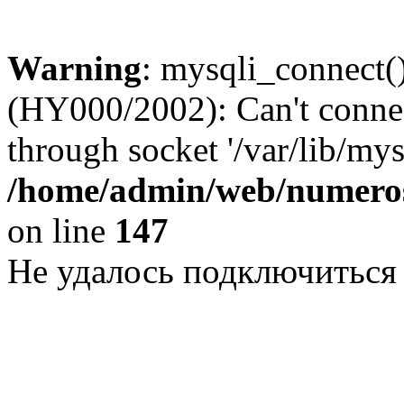
Warning
: mysqli_connect()
(HY000/2002): Can't conne
through socket '/var/lib/my
/home/admin/web/numeros
on line
147
Не удалось подключиться