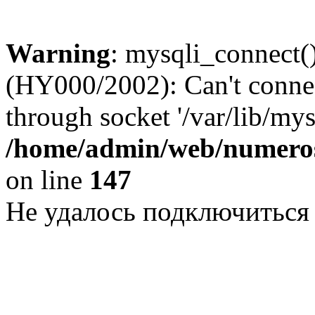
Warning
: mysqli_connect()
(HY000/2002): Can't conne
through socket '/var/lib/my
/home/admin/web/numeros
on line
147
Не удалось подключиться