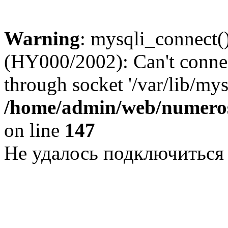
Warning
: mysqli_connect()
(HY000/2002): Can't conne
through socket '/var/lib/my
/home/admin/web/numeros
on line
147
Не удалось подключиться