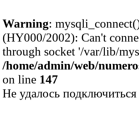
Warning
: mysqli_connect()
(HY000/2002): Can't conne
through socket '/var/lib/my
/home/admin/web/numeros
on line
147
Не удалось подключиться