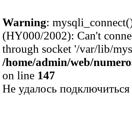
Warning
: mysqli_connect()
(HY000/2002): Can't conne
through socket '/var/lib/my
/home/admin/web/numeros
on line
147
Не удалось подключиться