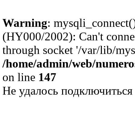
Warning
: mysqli_connect()
(HY000/2002): Can't conne
through socket '/var/lib/my
/home/admin/web/numeros
on line
147
Не удалось подключиться