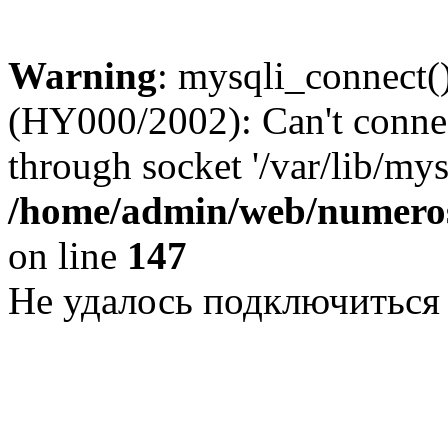
Warning
: mysqli_connect()
(HY000/2002): Can't conne
through socket '/var/lib/my
/home/admin/web/numeros
on line
147
Не удалось подключиться