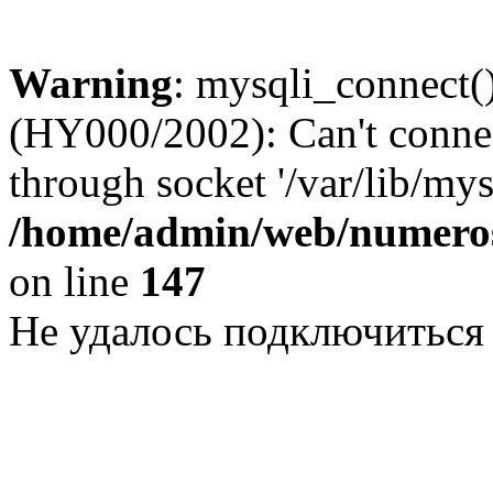
Warning
: mysqli_connect()
(HY000/2002): Can't conne
through socket '/var/lib/my
/home/admin/web/numeros
on line
147
Не удалось подключиться