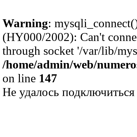
Warning
: mysqli_connect()
(HY000/2002): Can't conne
through socket '/var/lib/my
/home/admin/web/numeros
on line
147
Не удалось подключиться