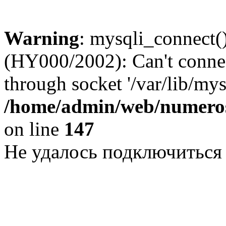
Warning
: mysqli_connect()
(HY000/2002): Can't conne
through socket '/var/lib/my
/home/admin/web/numeros
on line
147
Не удалось подключиться