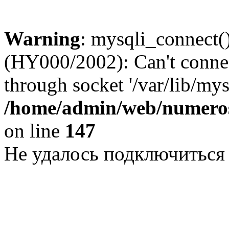
Warning
: mysqli_connect()
(HY000/2002): Can't conne
through socket '/var/lib/my
/home/admin/web/numeros
on line
147
Не удалось подключиться