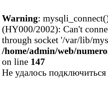
Warning
: mysqli_connect()
(HY000/2002): Can't conne
through socket '/var/lib/my
/home/admin/web/numeros
on line
147
Не удалось подключиться