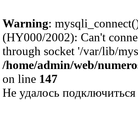
Warning
: mysqli_connect()
(HY000/2002): Can't conne
through socket '/var/lib/my
/home/admin/web/numeros
on line
147
Не удалось подключиться