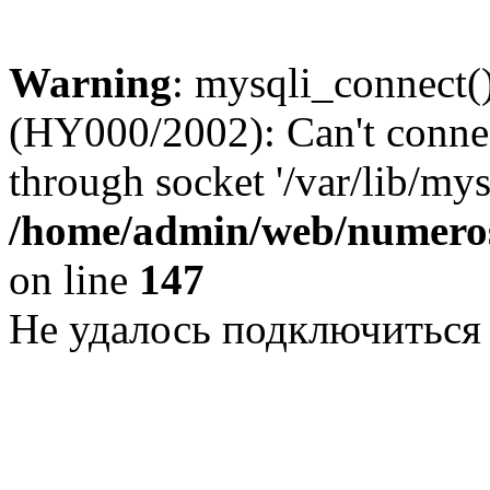
Warning
: mysqli_connect()
(HY000/2002): Can't conne
through socket '/var/lib/my
/home/admin/web/numeros
on line
147
Не удалось подключиться