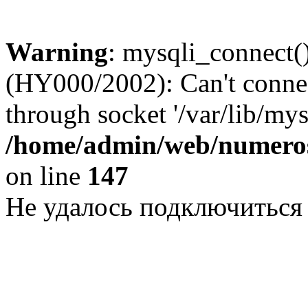
Warning
: mysqli_connect()
(HY000/2002): Can't conne
through socket '/var/lib/my
/home/admin/web/numeros
on line
147
Не удалось подключиться