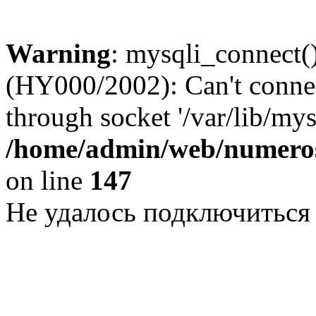
Warning
: mysqli_connect()
(HY000/2002): Can't conne
through socket '/var/lib/my
/home/admin/web/numeros
on line
147
Не удалось подключиться