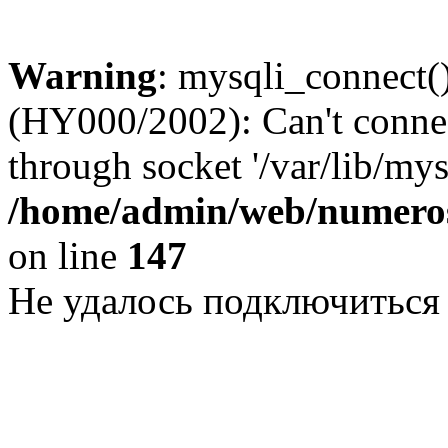
Warning
: mysqli_connect()
(HY000/2002): Can't conne
through socket '/var/lib/my
/home/admin/web/numeros
on line
147
Не удалось подключиться