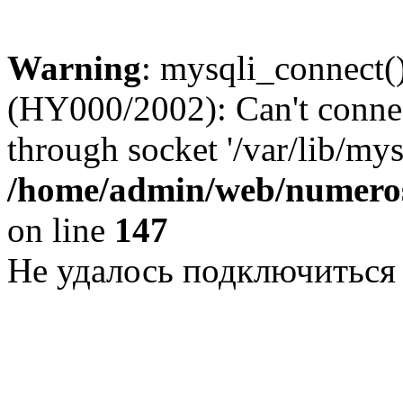
Warning
: mysqli_connect()
(HY000/2002): Can't conne
through socket '/var/lib/my
/home/admin/web/numeros
on line
147
Не удалось подключиться