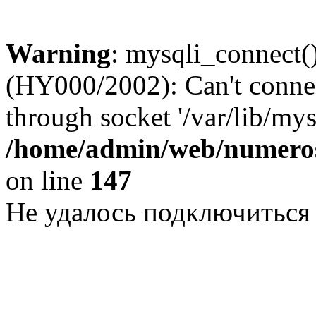
Warning
: mysqli_connect()
(HY000/2002): Can't conne
through socket '/var/lib/my
/home/admin/web/numeros
on line
147
Не удалось подключиться