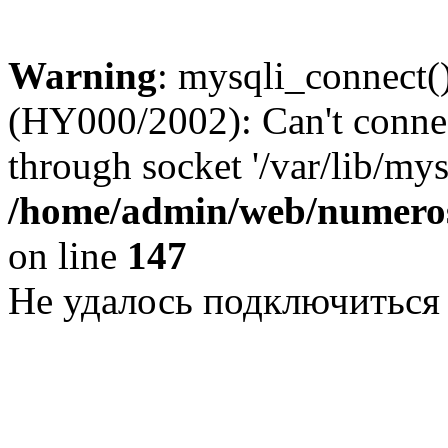
Warning
: mysqli_connect()
(HY000/2002): Can't conne
through socket '/var/lib/my
/home/admin/web/numeros
on line
147
Не удалось подключиться