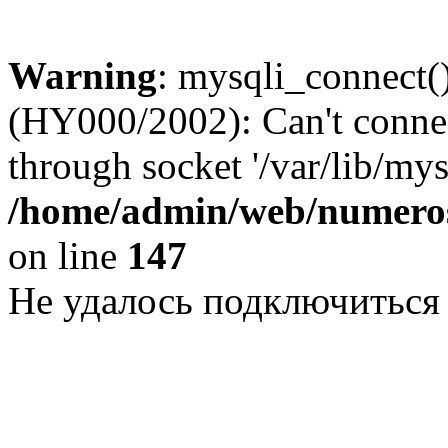
Warning
: mysqli_connect()
(HY000/2002): Can't conne
through socket '/var/lib/my
/home/admin/web/numeros
on line
147
Не удалось подключиться