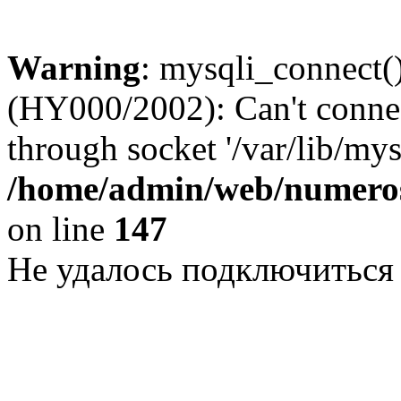
Warning
: mysqli_connect()
(HY000/2002): Can't conne
through socket '/var/lib/my
/home/admin/web/numeros
on line
147
Не удалось подключиться