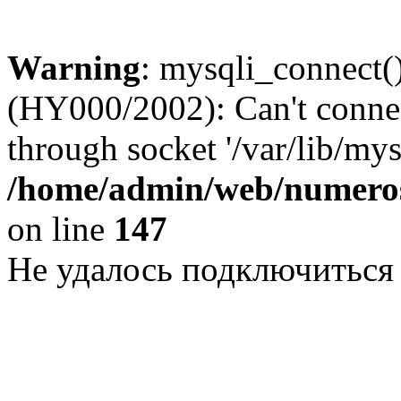
Warning
: mysqli_connect()
(HY000/2002): Can't conne
through socket '/var/lib/my
/home/admin/web/numeros
on line
147
Не удалось подключиться