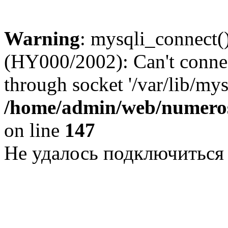
Warning
: mysqli_connect()
(HY000/2002): Can't conne
through socket '/var/lib/my
/home/admin/web/numeros
on line
147
Не удалось подключиться