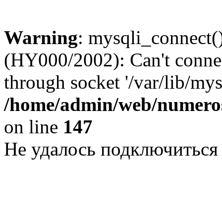
Warning
: mysqli_connect()
(HY000/2002): Can't conne
through socket '/var/lib/my
/home/admin/web/numeros
on line
147
Не удалось подключиться