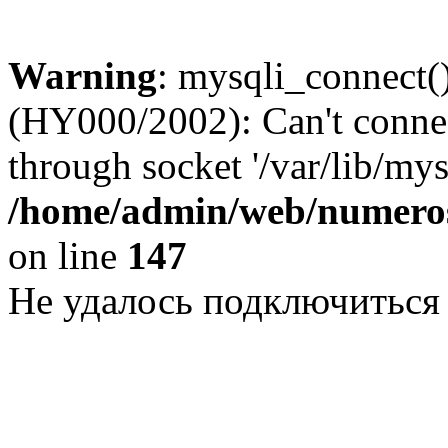
Warning
: mysqli_connect()
(HY000/2002): Can't conne
through socket '/var/lib/my
/home/admin/web/numeros
on line
147
Не удалось подключиться