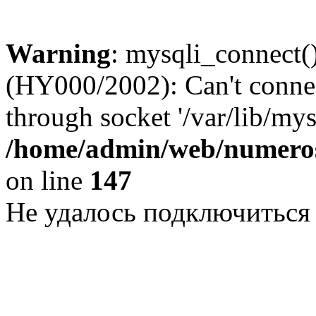
Warning
: mysqli_connect()
(HY000/2002): Can't conne
through socket '/var/lib/my
/home/admin/web/numeros
on line
147
Не удалось подключиться