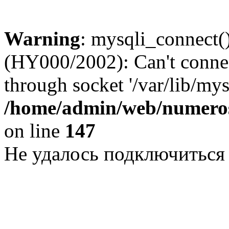
Warning
: mysqli_connect()
(HY000/2002): Can't conne
through socket '/var/lib/my
/home/admin/web/numeros
on line
147
Не удалось подключиться