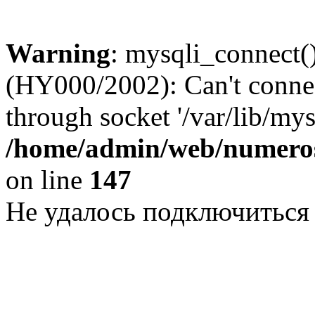
Warning
: mysqli_connect()
(HY000/2002): Can't conne
through socket '/var/lib/my
/home/admin/web/numeros
on line
147
Не удалось подключиться